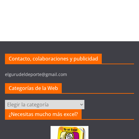
Contacto, colaboraciones y publicidad
elgurudeldeporte@gmail.com
Categorías de la Web
C
a
¿Necesitas mucho más excel?
t
e
g