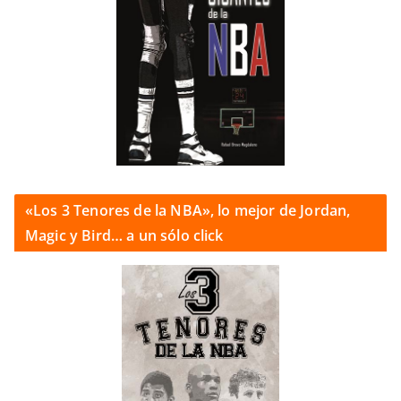
«Los 3 Tenores de la NBA», lo mejor de Jordan,
Magic y Bird… a un sólo click