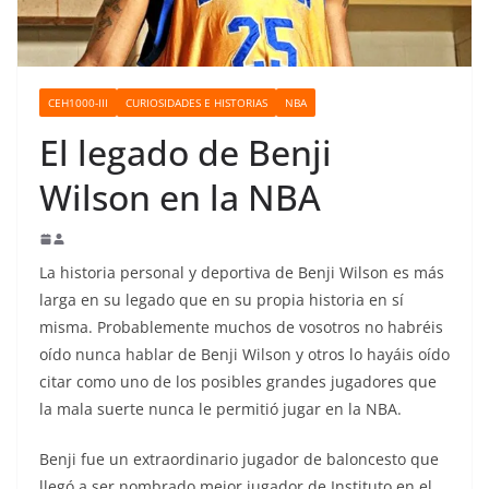
o
CEH1000-III
CURIOSIDADES E HISTORIAS
NBA
El legado de Benji
Wilson en la NBA
La historia personal y deportiva de Benji Wilson es más
larga en su legado que en su propia historia en sí
misma. Probablemente muchos de vosotros no habréis
oído nunca hablar de Benji Wilson y otros lo hayáis oído
citar como uno de los posibles grandes jugadores que
la mala suerte nunca le permitió jugar en la NBA.
Benji fue un extraordinario jugador de baloncesto que
llegó a ser nombrado mejor jugador de Instituto en el