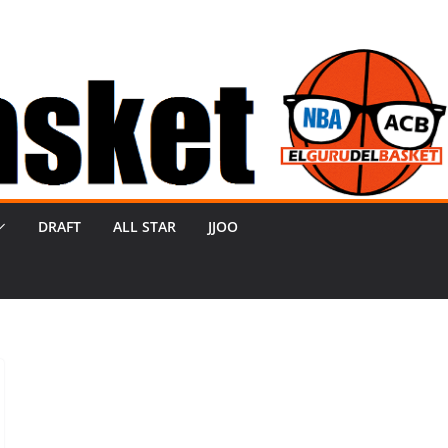
DRAFT
ALL STAR
JJOO