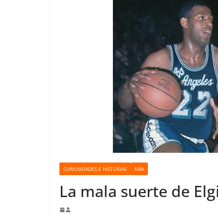
o
CURIOSIDADES E HISTORIAS
NBA
La mala suerte de Elg