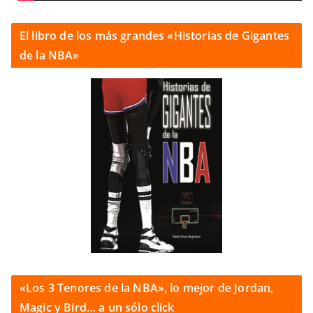
El libro de los más grandes «Historias de Gigantes
de la NBA»
«Los 3 Tenores de la NBA», lo mejor de Jordan,
Magic y Bird… a un sólo click