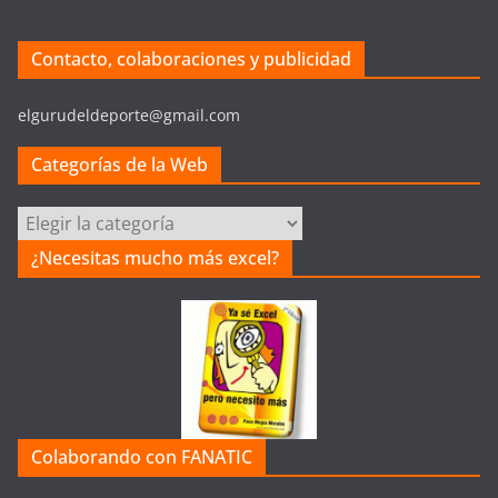
Contacto, colaboraciones y publicidad
elgurudeldeporte@gmail.com
Categorías de la Web
C
a
¿Necesitas mucho más excel?
t
e
g
o
r
í
a
Colaborando con FANATIC
s
d