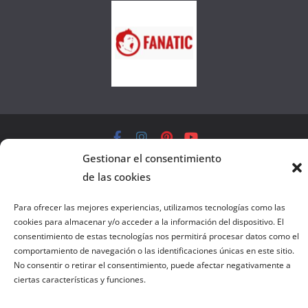
e
l
a
W
e
b
Copyright © 2026
el gurú del basket
. Todos los derechos
Gestionar el consentimiento
reservados.
de las cookies
Tema:
ColorMag
por ThemeGrill. Funciona con
WordPress
.
Para ofrecer las mejores experiencias, utilizamos tecnologías como las
cookies para almacenar y/o acceder a la información del dispositivo. El
Salir de la versión móvil
consentimiento de estas tecnologías nos permitirá procesar datos como el
comportamiento de navegación o las identificaciones únicas en este sitio.
No consentir o retirar el consentimiento, puede afectar negativamente a
ciertas características y funciones.