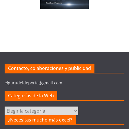
Contacto, colaboraciones y publicidad
elgurudeldeporte@gmail.com
Categorías de la Web
C
a
¿Necesitas mucho más excel?
t