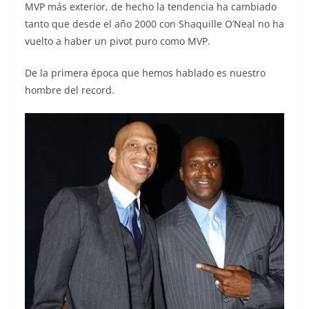
MVP más exterior, de hecho la tendencia ha cambiado
tanto que desde el año 2000 con Shaquille O’Neal no ha
vuelto a haber un pivot puro como MVP.
De la primera época que hemos hablado es nuestro
hombre del record.