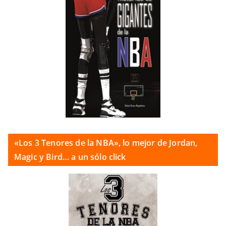
«Los 3 Tenores de la NBA», lo mejor de Jordan,
Magic y Bird… a un sólo click