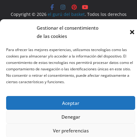
Copyright © 2026
el gurú del basket
. Todos los derechos
reservados.
Gestionar el consentimiento
Tema:
ColorMag
por ThemeGrill. Funciona con
WordPress
.
de las cookies
Salir de la versión móvil
Para ofrecer las mejores experiencias, utilizamos tecnologías como las
cookies para almacenar y/o acceder a la información del dispositivo. El
consentimiento de estas tecnologías nos permitirá procesar datos como el
comportamiento de navegación o las identificaciones únicas en este sitio.
No consentir o retirar el consentimiento, puede afectar negativamente a
ciertas características y funciones.
Aceptar
Denegar
Ver preferencias