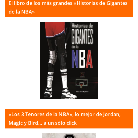
El libro de los más grandes «Historias de Gigantes
de la NBA»
«Los 3 Tenores de la NBA», lo mejor de Jordan,
Magic y Bird… a un sólo click