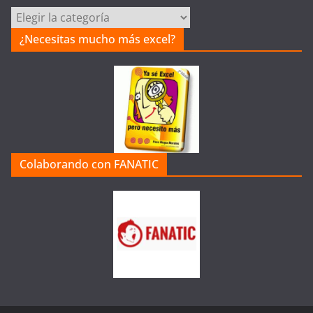
C
a
¿Necesitas mucho más excel?
t
e
g
o
r
í
a
Colaborando con FANATIC
s
d
e
l
a
W
e
b