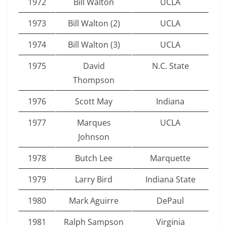
1972
Bill Walton
UCLA
1973
Bill Walton (2)
UCLA
1974
Bill Walton (3)
UCLA
1975
David
N.C. State
Thompson
1976
Scott May
Indiana
1977
Marques
UCLA
Johnson
1978
Butch Lee
Marquette
1979
Larry Bird
Indiana State
1980
Mark Aguirre
DePaul
1981
Ralph Sampson
Virginia