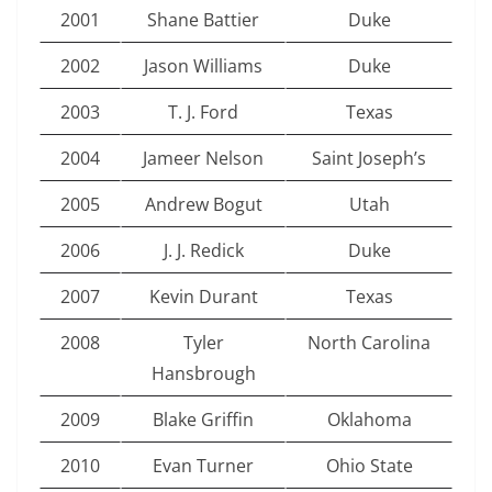
2001
Shane Battier
Duke
2002
Jason Williams
Duke
2003
T. J. Ford
Texas
2004
Jameer Nelson
Saint Joseph’s
2005
Andrew Bogut
Utah
2006
J. J. Redick
Duke
2007
Kevin Durant
Texas
2008
Tyler
North Carolina
Hansbrough
2009
Blake Griffin
Oklahoma
2010
Evan Turner
Ohio State