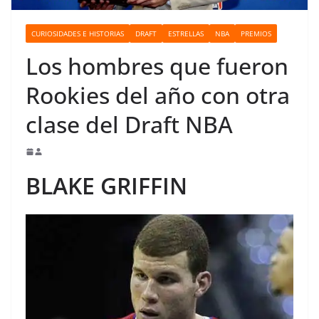
o
CURIOSIDADES E HISTORIAS
DRAFT
ESTRELLAS
NBA
PREMIOS
Los hombres que fueron
Rookies del año con otra
clase del Draft NBA
BLAKE GRIFFIN