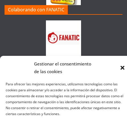
a
Colaborando con FANATIC
s
d
e
l
a
W
e
b
Gestionar el consentimiento
de las cookies
Copyright © 2026
el gurú del basket
. Todos los derechos
Para ofrecer las mejores experiencias, utilizamos tecnologías como las
reservados.
cookies para almacenar y/o acceder a la información del dispositivo. El
consentimiento de estas tecnologías nos permitirá procesar datos como el
Tema:
ColorMag
por ThemeGrill. Funciona con
WordPress
.
comportamiento de navegación o las identificaciones únicas en este sitio.
No consentir o retirar el consentimiento, puede afectar negativamente a
ciertas características y funciones.