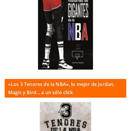
«Los 3 Tenores de la NBA», lo mejor de Jordan,
Magic y Bird… a un sólo click