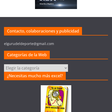
Contacto, colaboraciones y publicidad
elgurudeldeporte@gmail.com
Categorías de la Web
C
a
¿Necesitas mucho más excel?
t
e
g
o
r
í