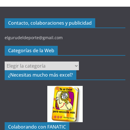
Contacto, colaboraciones y publicidad
elgurudeldeporte@gmail.com
Categorías de la Web
C
a
¿Necesitas mucho más excel?
t
e
g
o
r
í
a
Colaborando con FANATIC