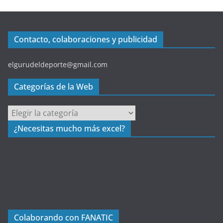
Contacto, colaboraciones y publicidad
elgurudeldeporte@gmail.com
Categorías de la Web
C
a
¿Necesitas mucho más excel?
t
e
g
o
r
í
a
Colaborando con FANATIC