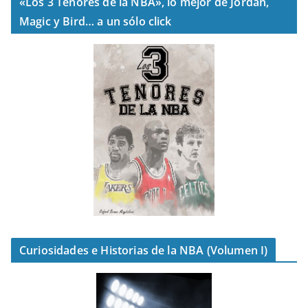
«Los 3 Tenores de la NBA», lo mejor de Jordan,
Magic y Bird… a un sólo click
Curiosidades e Historias de la NBA (Volumen I)