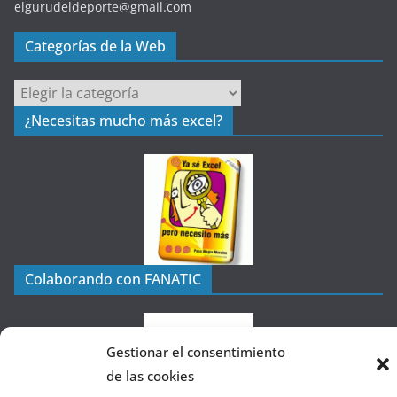
elgurudeldeporte@gmail.com
Categorías de la Web
C
a
¿Necesitas mucho más excel?
t
e
g
o
r
í
a
Colaborando con FANATIC
s
d
e
Gestionar el consentimiento
l
de las cookies
a