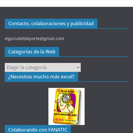
Contacto, colaboraciones y publicidad
elgurudeldeporte@gmail.com
Categorías de la Web
C
a
¿Necesitas mucho más excel?
t
e
g
o
r
í
a
Colaborando con FANATIC