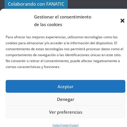
a
Colaborando con FANATIC
s
d
Gestionar el consentimiento
e
de las cookies
l
a
Para ofrecer las mejores experiencias, utilizamos tecnologías como las
W
cookies para almacenar y/o acceder a la información del dispositivo. El
consentimiento de estas tecnologías nos permitirá procesar datos como el
e
comportamiento de navegación o las identificaciones únicas en este sitio.
b
No consentir o retirar el consentimiento, puede afectar negativamente a
ciertas características y funciones.
Copyright © 2026
el gurú del basket
. Todos los derechos
reservados.
Aceptar
Tema:
ColorMag
por ThemeGrill. Funciona con
WordPress
.
Denegar
Salir de la versión móvil
Ver preferencias
{title}
{title}
{title}