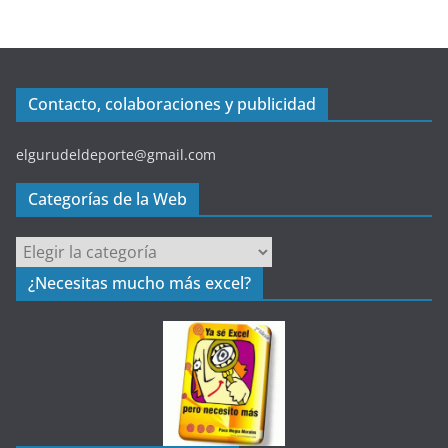
Contacto, colaboraciones y publicidad
elgurudeldeporte@gmail.com
Categorías de la Web
C
a
¿Necesitas mucho más excel?
t
e
g
o
r
í