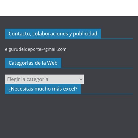
Contacto, colaboraciones y publicidad
elgurudeldeporte@gmail.com
Categorías de la Web
C
a
¿Necesitas mucho más excel?
t
e
g
o
r
í