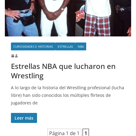
o
CURIOSIDADES E HISTORIAS
ESTRELLAS
NBA
Estrellas NBA que lucharon en
Wrestling
A lo largo de la historia del Wrestling profesional (lucha
libre) han sido conocidos los múltiples flirteos de
jugadores de
Leer más
Página 1 de 1
1