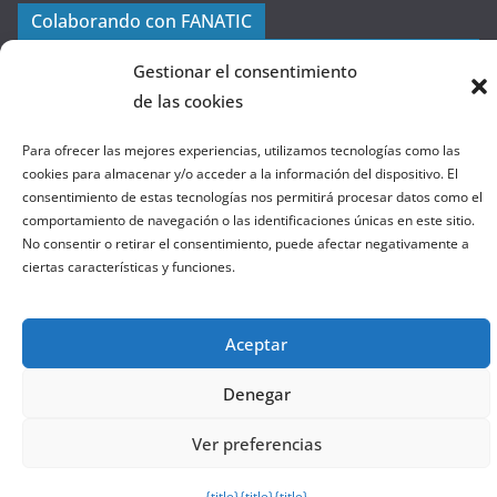
a
Colaborando con FANATIC
s
d
Gestionar el consentimiento
e
de las cookies
l
a
Para ofrecer las mejores experiencias, utilizamos tecnologías como las
W
cookies para almacenar y/o acceder a la información del dispositivo. El
consentimiento de estas tecnologías nos permitirá procesar datos como el
e
comportamiento de navegación o las identificaciones únicas en este sitio.
b
No consentir o retirar el consentimiento, puede afectar negativamente a
ciertas características y funciones.
Copyright © 2026
el gurú del basket
. Todos los derechos
reservados.
Aceptar
Tema:
ColorMag
por ThemeGrill. Funciona con
WordPress
.
Denegar
Salir de la versión móvil
Ver preferencias
{title}
{title}
{title}