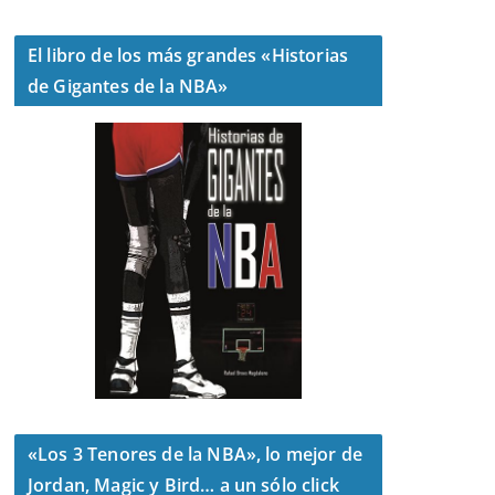
El libro de los más grandes «Historias
de Gigantes de la NBA»
«Los 3 Tenores de la NBA», lo mejor de
Jordan, Magic y Bird… a un sólo click