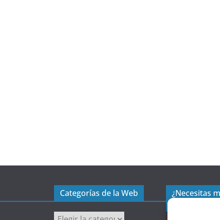
Categorías de la Web
¿Necesitas 
excel?
C