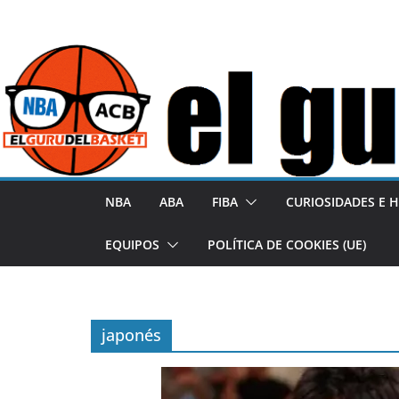
S
a
l
t
a
r
a
l
NBA
ABA
FIBA
CURIOSIDADES E H
c
o
EQUIPOS
POLÍTICA DE COOKIES (UE)
n
t
e
japonés
n
i
d