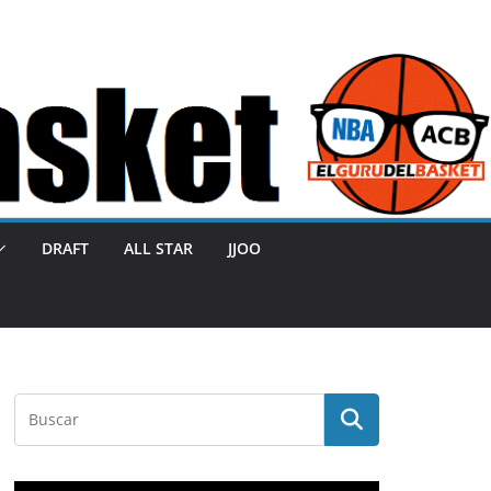
DRAFT
ALL STAR
JJOO