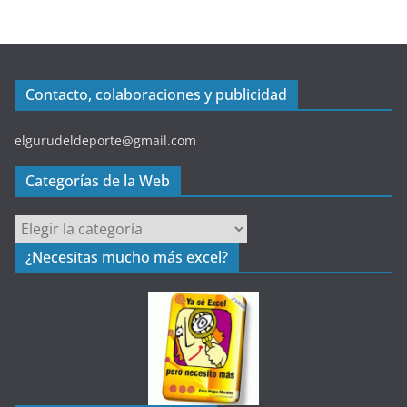
Contacto, colaboraciones y publicidad
elgurudeldeporte@gmail.com
Categorías de la Web
C
a
¿Necesitas mucho más excel?
t
e
g
o
r
í