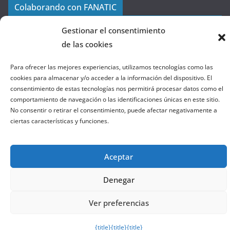
a
Colaborando con FANATIC
s
d
Gestionar el consentimiento
e
de las cookies
l
a
Para ofrecer las mejores experiencias, utilizamos tecnologías como las
W
cookies para almacenar y/o acceder a la información del dispositivo. El
consentimiento de estas tecnologías nos permitirá procesar datos como el
e
comportamiento de navegación o las identificaciones únicas en este sitio.
b
No consentir o retirar el consentimiento, puede afectar negativamente a
ciertas características y funciones.
Copyright © 2026
el gurú del basket
. Todos los derechos
reservados.
Aceptar
Tema:
ColorMag
por ThemeGrill. Funciona con
WordPress
.
Denegar
Salir de la versión móvil
Ver preferencias
{title}
{title}
{title}