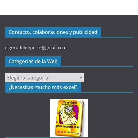
Contacto, colaboraciones y publicidad
elgurudeldeporte@gmail.com
Categorías de la Web
C
a
¿Necesitas mucho más excel?
t
e
g
o
r
í