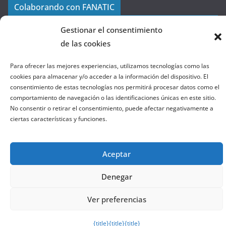
a
Colaborando con FANATIC
s
d
Gestionar el consentimiento
e
de las cookies
l
a
Para ofrecer las mejores experiencias, utilizamos tecnologías como las
W
cookies para almacenar y/o acceder a la información del dispositivo. El
consentimiento de estas tecnologías nos permitirá procesar datos como el
e
comportamiento de navegación o las identificaciones únicas en este sitio.
b
No consentir o retirar el consentimiento, puede afectar negativamente a
ciertas características y funciones.
Copyright © 2026
el gurú del basket
. Todos los derechos
reservados.
Aceptar
Tema:
ColorMag
por ThemeGrill. Funciona con
WordPress
.
Denegar
Salir de la versión móvil
Ver preferencias
{title}
{title}
{title}