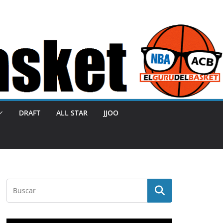
DRAFT
ALL STAR
JJOO