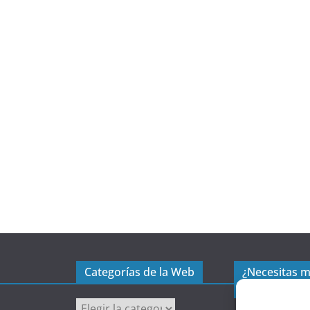
Categorías de la Web
¿Necesitas 
excel?
C