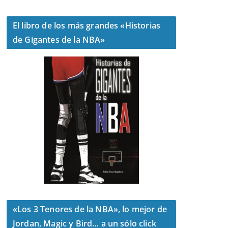
El libro de los más grandes «Historias
de Gigantes de la NBA»
«Los 3 Tenores de la NBA», lo mejor de
Jordan, Magic y Bird… a un sólo click