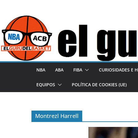
S
a
l
t
a
r
a
l
NBA
ABA
FIBA
CURIOSIDADES E H
c
o
EQUIPOS
POLÍTICA DE COOKIES (UE)
n
t
e
Montrezl Harrell
n
i
d