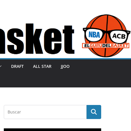
DRAFT
ALL STAR
JJOO