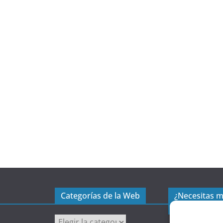
Categorías de la Web
¿Necesitas 
excel?
C