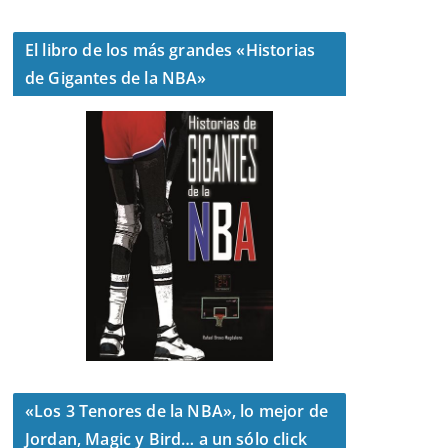
El libro de los más grandes «Historias
de Gigantes de la NBA»
«Los 3 Tenores de la NBA», lo mejor de
Jordan, Magic y Bird… a un sólo click