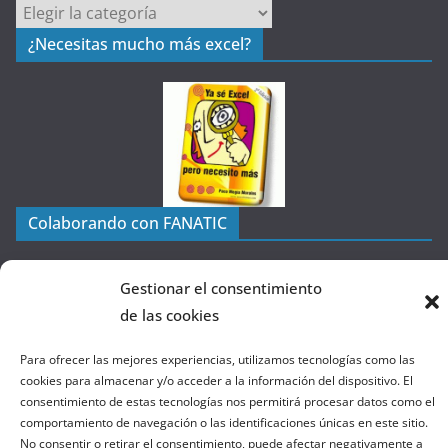
C
a
¿Necesitas mucho más excel?
t
e
g
o
r
í
a
Colaborando con FANATIC
s
d
e
Gestionar el consentimiento
l
de las cookies
a
W
Para ofrecer las mejores experiencias, utilizamos tecnologías como las
cookies para almacenar y/o acceder a la información del dispositivo. El
e
consentimiento de estas tecnologías nos permitirá procesar datos como el
b
comportamiento de navegación o las identificaciones únicas en este sitio.
No consentir o retirar el consentimiento, puede afectar negativamente a