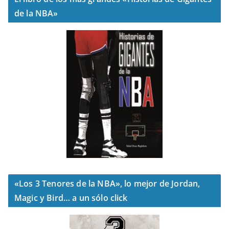
de la NBA»
«Los 3 Tenores de la NBA», lo mejor de Jordan,
Magic y Bird… a un sólo click