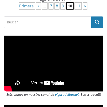
Primera
«
...
7
8
9
10
11
»
Más vídeos en nuestro canal de
elgurudelbasket
.
Suscríbete!!!