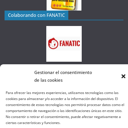
í
a
Colaborando con FANATIC
s
d
e
l
a
W
e
b
Gestionar el consentimiento
de las cookies
Copyright © 2026
el gurú del basket
. Todos los derechos
Para ofrecer las mejores experiencias, utilizamos tecnologías como las
reservados.
cookies para almacenar y/o acceder a la información del dispositivo. El
Tema:
ColorMag
por ThemeGrill. Funciona con
WordPress
.
consentimiento de estas tecnologías nos permitirá procesar datos como el
comportamiento de navegación o las identificaciones únicas en este sitio.
No consentir o retirar el consentimiento, puede afectar negativamente a
Salir de la versión móvil
ciertas características y funciones.