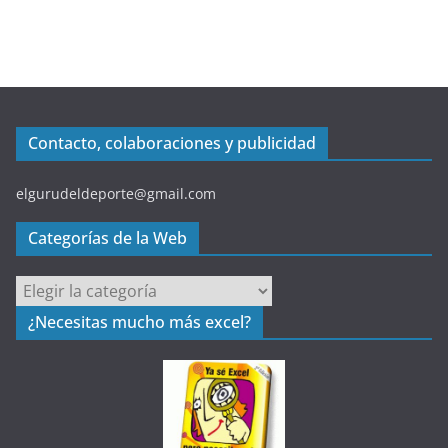
Contacto, colaboraciones y publicidad
elgurudeldeporte@gmail.com
Categorías de la Web
C
a
¿Necesitas mucho más excel?
t
e
g
o
r