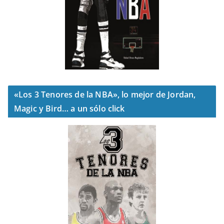
«Los 3 Tenores de la NBA», lo mejor de Jordan,
Magic y Bird… a un sólo click