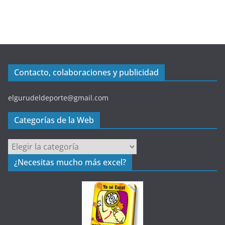
Contacto, colaboraciones y publicidad
elgurudeldeporte@gmail.com
Categorías de la Web
C
a
¿Necesitas mucho más excel?
t
e
g
o
r