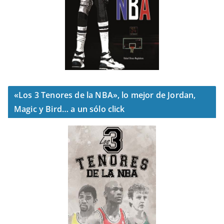
«Los 3 Tenores de la NBA», lo mejor de Jordan,
Magic y Bird… a un sólo click