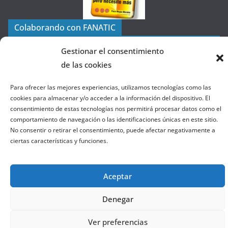
í
a
Colaborando con FANATIC
s
d
Gestionar el consentimiento
e
de las cookies
l
a
Para ofrecer las mejores experiencias, utilizamos tecnologías como las
W
cookies para almacenar y/o acceder a la información del dispositivo. El
consentimiento de estas tecnologías nos permitirá procesar datos como el
e
comportamiento de navegación o las identificaciones únicas en este sitio.
b
No consentir o retirar el consentimiento, puede afectar negativamente a
ciertas características y funciones.
Copyright © 2026
el gurú del basket
. Todos los derechos
reservados.
Aceptar
Tema:
ColorMag
por ThemeGrill. Funciona con
WordPress
.
Denegar
Salir de la versión móvil
Ver preferencias