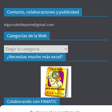
Contacto, colaboraciones y publicidad
elgurudeldeporte@gmail.com
Categorías de la Web
C
a
¿Necesitas mucho más excel?
t
e
g
o
r
í
a
Colaborando con FANATIC
s
d