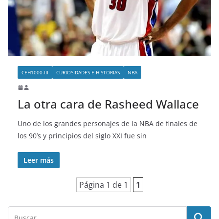
o
CEH1000-III
CURIOSIDADES E HISTORIAS
NBA
La otra cara de Rasheed Wallace
Uno de los grandes personajes de la NBA de finales de
los 90’s y principios del siglo XXI fue sin
Leer más
Página 1 de 1
1