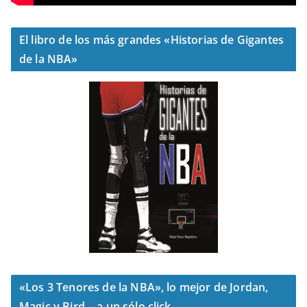
El libro de los más grandes «Historias de Gigantes
de la NBA»
«Los 3 Tenores de la NBA», lo mejor de Jordan,
Magic y Bird… a un sólo click