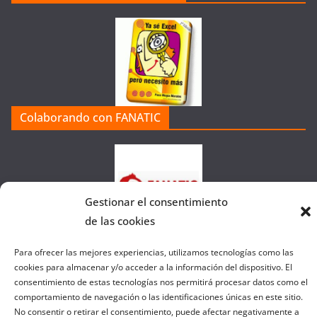
t
e
g
o
r
í
a
Colaborando con FANATIC
s
d
e
l
a
Gestionar el consentimiento
W
de las cookies
e
b
Para ofrecer las mejores experiencias, utilizamos tecnologías como las
cookies para almacenar y/o acceder a la información del dispositivo. El
consentimiento de estas tecnologías nos permitirá procesar datos como el
comportamiento de navegación o las identificaciones únicas en este sitio.
Copyright © 2026
el gurú del basket
. Todos los derechos
No consentir o retirar el consentimiento, puede afectar negativamente a