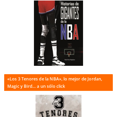
«Los 3 Tenores de la NBA», lo mejor de Jordan,
Magic y Bird… a un sólo click