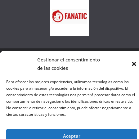
e
l
a
W
e
b
Gestionar el consentimiento
Copyright © 2026
el gurú del basket
. Todos los derechos
de las cookies
reservados.
Tema:
ColorMag
por ThemeGrill. Funciona con
WordPress
.
Para ofrecer las mejores experiencias, utilizamos tecnologías como las
cookies para almacenar y/o acceder a la información del dispositivo. El
consentimiento de estas tecnologías nos permitirá procesar datos como el
comportamiento de navegación o las identificaciones únicas en este sitio.
Salir de la versión móvil
No consentir o retirar el consentimiento, puede afectar negativamente a
ciertas características y funciones.
Aceptar