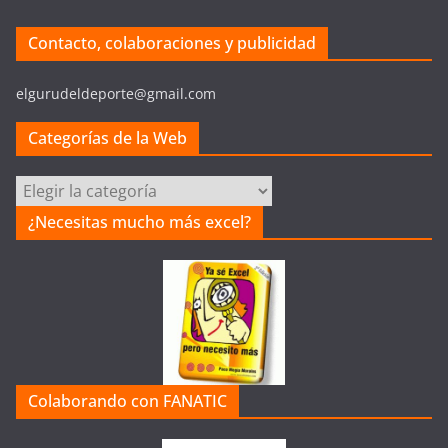
Contacto, colaboraciones y publicidad
elgurudeldeporte@gmail.com
Categorías de la Web
C
a
¿Necesitas mucho más excel?
t
e
g
o
r
í
a
Colaborando con FANATIC
s
d