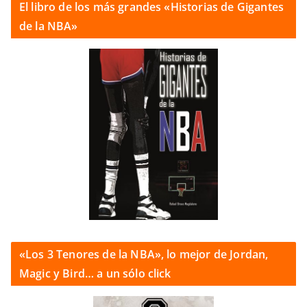
El libro de los más grandes «Historias de Gigantes
de la NBA»
«Los 3 Tenores de la NBA», lo mejor de Jordan,
Magic y Bird… a un sólo click