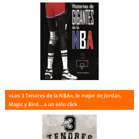
«Los 3 Tenores de la NBA», lo mejor de Jordan,
Magic y Bird… a un sólo click