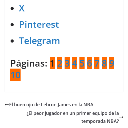
X
Pinterest
Telegram
Páginas:
1
2
3
4
5
6
7
8
9
10
El buen ojo de Lebron James en la NBA
¿El peor jugador en un primer equipo de la
temporada NBA?