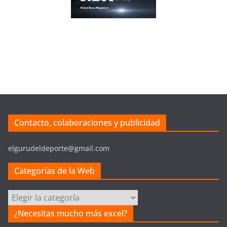
Contacto, colaboraciones y publicidad
elgurudeldeporte@gmail.com
Categorías de la Web
C
a
¿Necesitas mucho más excel?
t