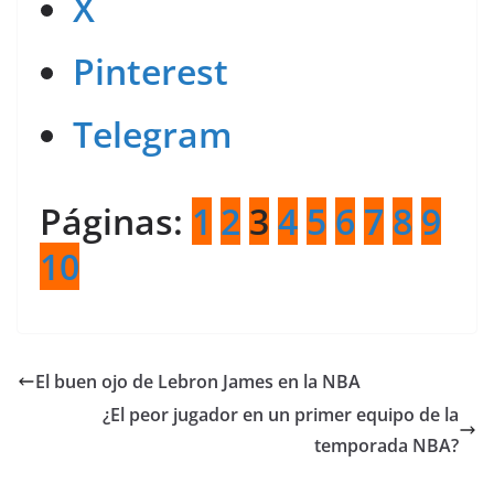
X
Pinterest
Telegram
Páginas:
1
2
3
4
5
6
7
8
9
10
El buen ojo de Lebron James en la NBA
¿El peor jugador en un primer equipo de la
temporada NBA?