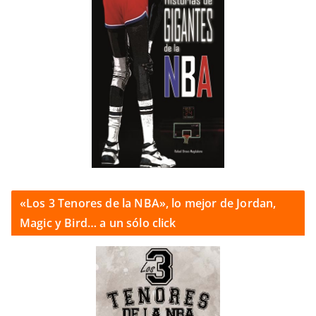
«Los 3 Tenores de la NBA», lo mejor de Jordan,
Magic y Bird… a un sólo click