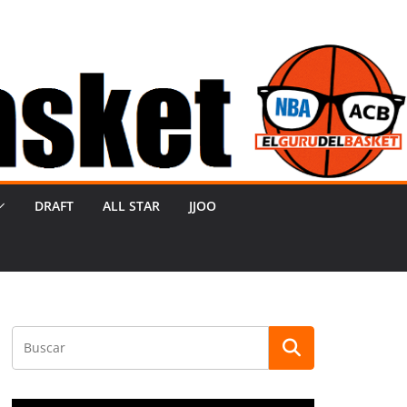
DRAFT
ALL STAR
JJOO