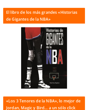
El libro de los más grandes «Historias
de Gigantes de la NBA»
«Los 3 Tenores de la NBA», lo mejor de
Jordan, Magic y Bird… a un sólo click