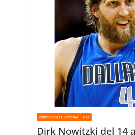
o
CURIOSIDADES E HISTORIAS
NBA
Dirk Nowitzki del 14 