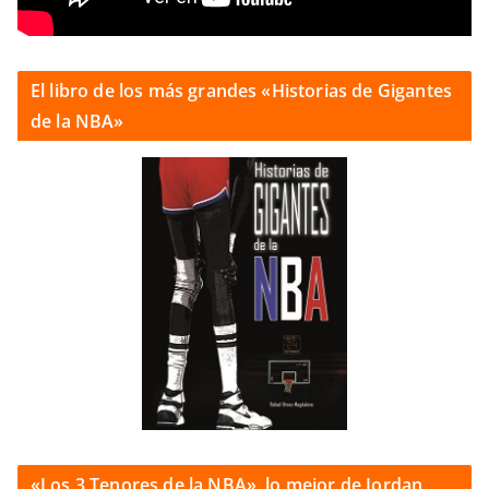
El libro de los más grandes «Historias de Gigantes
de la NBA»
«Los 3 Tenores de la NBA», lo mejor de Jordan,