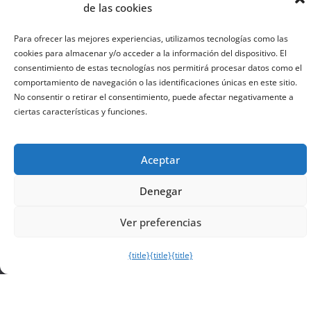
de las cookies
Para ofrecer las mejores experiencias, utilizamos tecnologías como las
cookies para almacenar y/o acceder a la información del dispositivo. El
consentimiento de estas tecnologías nos permitirá procesar datos como el
comportamiento de navegación o las identificaciones únicas en este sitio.
No consentir o retirar el consentimiento, puede afectar negativamente a
ciertas características y funciones.
Aceptar
Contacto, colaboraciones y publicidad
Denegar
elgurudeldeporte@gmail.com
Ver preferencias
Categorías de la Web
{title}
{title}
{title}
C
a
¿Necesitas mucho más excel?