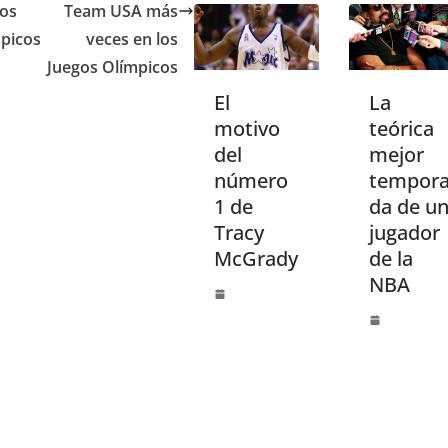
los
Team USA más
mpicos
veces en los
Juegos Olímpicos
El
La
motivo
teórica
del
mejor
número
tempor
1 de
da de u
Tracy
jugador
McGrady
de la
NBA