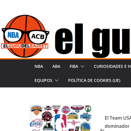
S
a
l
t
a
r
a
l
NBA
ABA
FIBA
CURIOSIDADES E H
c
o
EQUIPOS
POLÍTICA DE COOKIES (UE)
n
t
e
n
El Team US
i
dominador 
d