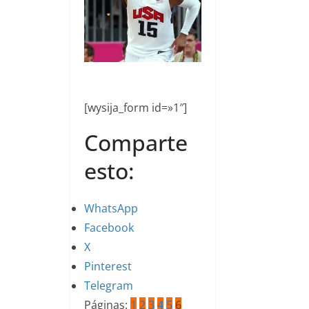
[wysija_form id=»1″]
Comparte
esto:
WhatsApp
Facebook
X
Pinterest
Telegram
Páginas:
1
2
3
4
5
6