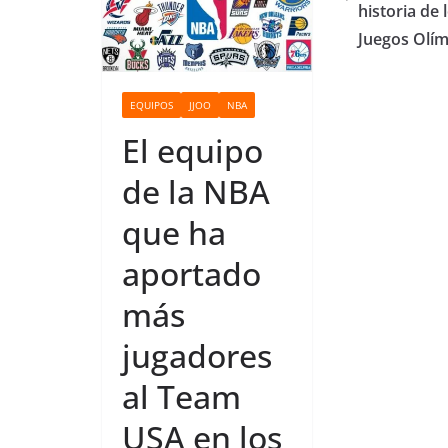
historia de 
o
Juegos Olí
EQUIPOS
JJOO
NBA
El equipo
de la NBA
que ha
aportado
más
jugadores
al Team
USA en los