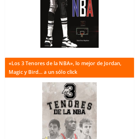
«Los 3 Tenores de la NBA», lo mejor de Jordan,
Magic y Bird… a un sólo click