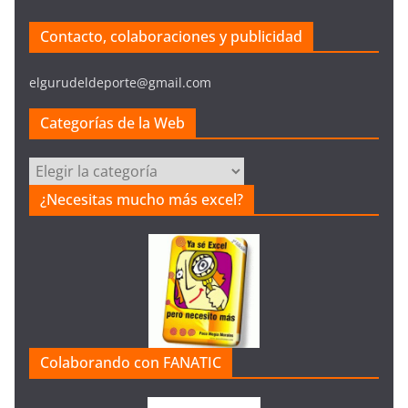
Contacto, colaboraciones y publicidad
elgurudeldeporte@gmail.com
Categorías de la Web
C
a
¿Necesitas mucho más excel?
t
e
g
o
r
í
a
Colaborando con FANATIC
s
d