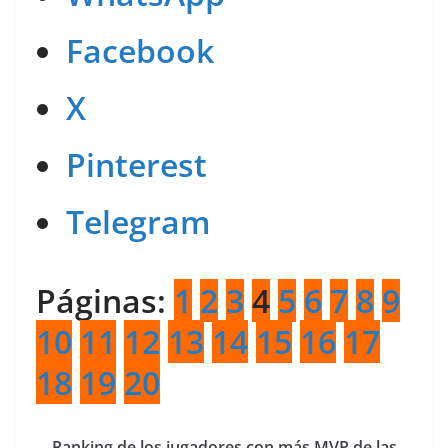
Facebook
X
Pinterest
Telegram
Páginas:
1
2
3
4
5
6
7
8
9
10
11
12
13
14
15
16
17
18
19
20
Ranking de los jugadores con más MVP de las