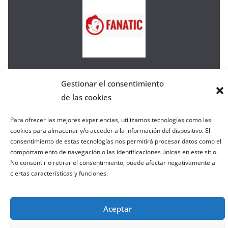
e
l
a
W
e
b
Gestionar el consentimiento
de las cookies
Copyright © 2026
el gurú del basket
. Todos los derechos
reservados.
Para ofrecer las mejores experiencias, utilizamos tecnologías como las
cookies para almacenar y/o acceder a la información del dispositivo. El
Tema:
ColorMag
por ThemeGrill. Funciona con
consentimiento de estas tecnologías nos permitirá procesar datos como el
WordPress
.
comportamiento de navegación o las identificaciones únicas en este sitio.
No consentir o retirar el consentimiento, puede afectar negativamente a
ciertas características y funciones.
Salir de la versión móvil
Aceptar