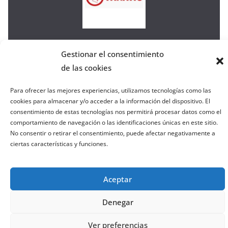
a
W
e
b
Gestionar el consentimiento
de las cookies
Copyright © 2026
el gurú del basket
. Todos los derechos
reservados.
Para ofrecer las mejores experiencias, utilizamos tecnologías como las
cookies para almacenar y/o acceder a la información del dispositivo. El
Tema:
ColorMag
por ThemeGrill. Funciona con
consentimiento de estas tecnologías nos permitirá procesar datos como el
WordPress
.
comportamiento de navegación o las identificaciones únicas en este sitio.
No consentir o retirar el consentimiento, puede afectar negativamente a
ciertas características y funciones.
Salir de la versión móvil
Aceptar
Denegar
Ver preferencias