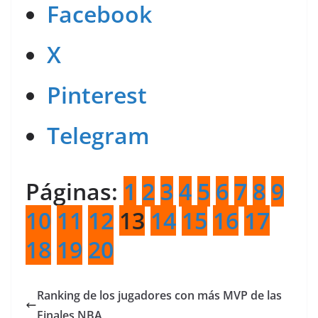
Facebook
X
Pinterest
Telegram
Páginas:
1
2
3
4
5
6
7
8
9
10
11
12
13
14
15
16
17
18
19
20
Ranking de los jugadores con más MVP de las
Finales NBA