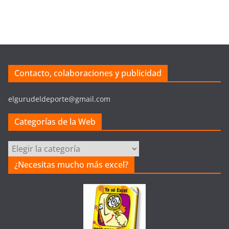
Contacto, colaboraciones y publicidad
elgurudeldeporte@gmail.com
Categorías de la Web
C
a
¿Necesitas mucho más excel?
t
e
g
o
r