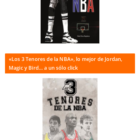
«Los 3 Tenores de la NBA», lo mejor de Jordan,
Magic y Bird… a un sólo click