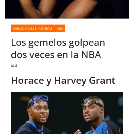
o
CURIOSIDADES E HISTORIAS
NBA
Los gemelos golpean
dos veces en la NBA
Horace y Harvey Grant