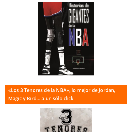
«Los 3 Tenores de la NBA», lo mejor de Jordan,
Magic y Bird… a un sólo click