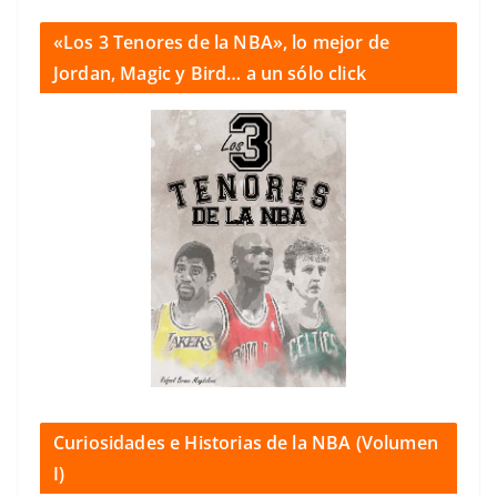
«Los 3 Tenores de la NBA», lo mejor de
Jordan, Magic y Bird… a un sólo click
Curiosidades e Historias de la NBA (Volumen
I)