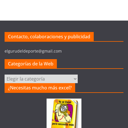
Contacto, colaboraciones y publicidad
elgurudeldeporte@gmail.com
Categorías de la Web
C
a
¿Necesitas mucho más excel?
t
e
g
o
r
í