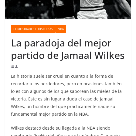
o
CURIOSIDADES E HISTORIAS
NBA
La paradoja del mejor
partido de Jamaal Wilkes
La historia suele ser cruel en cuanto a la forma de
recordar a los perdedores, pero en ocasiones también
lo es con algunos de los que saborean las mieles de la
victoria. Este es sin lugar a duda el caso de Jamaal
Wilkes, un hombre del que prácticamente nadie su
fundamental mejor partido en la NBA.
Wilkes destacó desde su llegada a la NBA siendo
nombrado Rookie del año y proclamándose Campeón