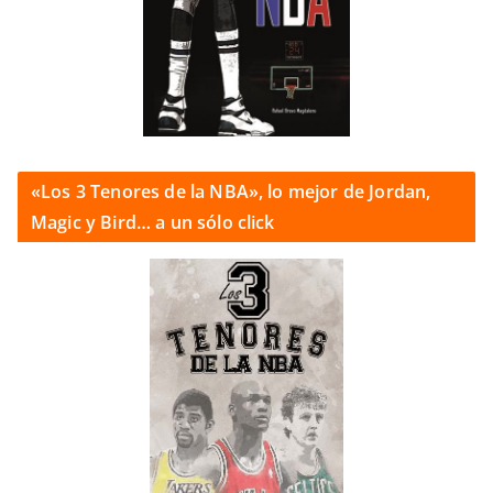
«Los 3 Tenores de la NBA», lo mejor de Jordan,
Magic y Bird… a un sólo click