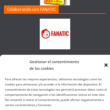
a
Colaborando con FANATIC
s
d
e
l
a
W
e
b
Gestionar el consentimiento
de las cookies
Copyright © 2026
el gurú del basket
. Todos los derechos
reservados.
Para ofrecer las mejores experiencias, utilizamos tecnologías como las
cookies para almacenar y/o acceder a la información del dispositivo. El
Tema:
ColorMag
por ThemeGrill. Funciona con
WordPress
.
consentimiento de estas tecnologías nos permitirá procesar datos como el
comportamiento de navegación o las identificaciones únicas en este sitio.
No consentir o retirar el consentimiento, puede afectar negativamente a
Salir de la versión móvil
ciertas características y funciones.