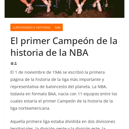
o
CURIOSIDADES E HISTORIAS
NBA
El primer Campeón de la
historia de la NBA
El 1 de noviembre de 1946 se escribió la primera
página de la historia de la liga más importante y
representativa de baloncesto del planeta. La NBA,
todavía en formato BAA, nacía con 11 equipos entre los
cuales estaría el primer Campeón de la historia de la
liga norteamericana.
Aquella primera liga estaba dividida en dos divisiones
territoriales, la división oeste y la división este, la