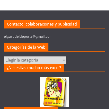
Contacto, colaboraciones y publicidad
elgurudeldeporte@gmail.com
Categorías de la Web
C
a
¿Necesitas mucho más excel?
t
e
g
o
r
í
a