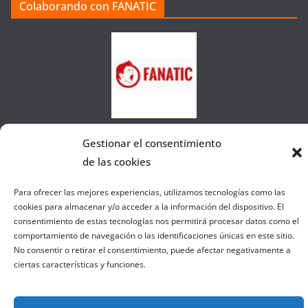
Colaborando con FANATIC
s
d
e
l
a
W
e
b
Gestionar el consentimiento
de las cookies
Copyright © 2026
el gurú del basket
. Todos los derechos
Para ofrecer las mejores experiencias, utilizamos tecnologías como las
reservados.
cookies para almacenar y/o acceder a la información del dispositivo. El
Tema:
ColorMag
por ThemeGrill. Funciona con
WordPress
.
consentimiento de estas tecnologías nos permitirá procesar datos como el
comportamiento de navegación o las identificaciones únicas en este sitio.
No consentir o retirar el consentimiento, puede afectar negativamente a
Salir de la versión móvil
ciertas características y funciones.