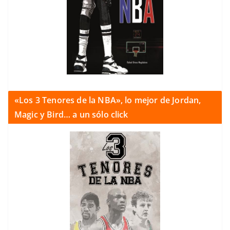
«Los 3 Tenores de la NBA», lo mejor de Jordan,
Magic y Bird… a un sólo click