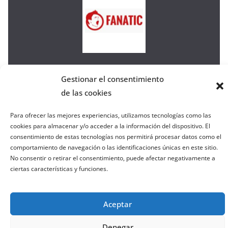
e
l
a
W
e
b
Gestionar el consentimiento
de las cookies
Copyright © 2026
el gurú del basket
. Todos los derechos
reservados.
Para ofrecer las mejores experiencias, utilizamos tecnologías como las
cookies para almacenar y/o acceder a la información del dispositivo. El
Tema:
ColorMag
por ThemeGrill. Funciona con
consentimiento de estas tecnologías nos permitirá procesar datos como el
WordPress
.
comportamiento de navegación o las identificaciones únicas en este sitio.
No consentir o retirar el consentimiento, puede afectar negativamente a
ciertas características y funciones.
Salir de la versión móvil
Aceptar
Denegar