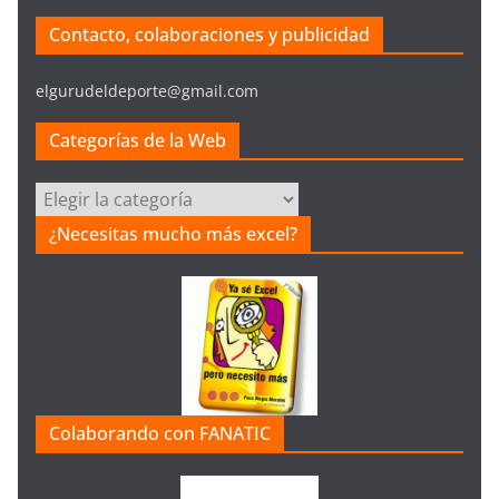
Contacto, colaboraciones y publicidad
elgurudeldeporte@gmail.com
Categorías de la Web
C
a
¿Necesitas mucho más excel?
t
e
g
o
r
í
a
Colaborando con FANATIC
s
d