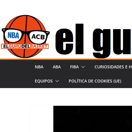
S
a
l
t
a
r
a
l
NBA
ABA
FIBA
CURIOSIDADES E H
c
o
EQUIPOS
POLÍTICA DE COOKIES (UE)
n
t
e
n
i
d