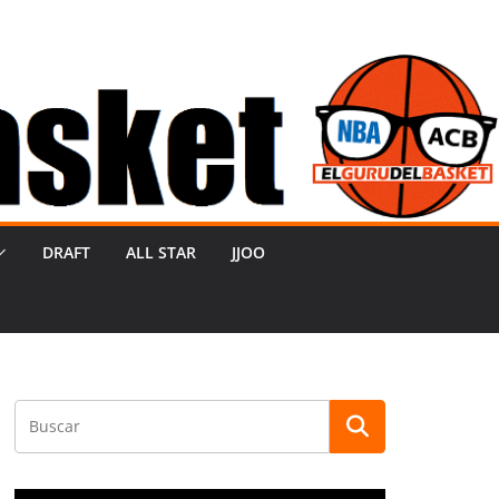
DRAFT
ALL STAR
JJOO