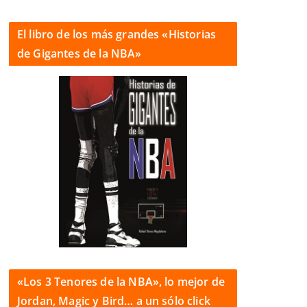
El libro de los más grandes «Historias
de Gigantes de la NBA»
«Los 3 Tenores de la NBA», lo mejor de
Jordan, Magic y Bird… a un sólo click