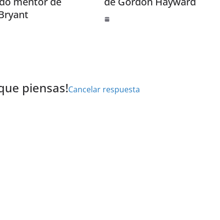
ado mentor de
de Gordon Hayward
Bryant
 que piensas!
Cancelar respuesta