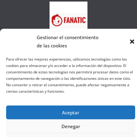
d
e
l
a
W
Gestionar el consentimiento
e
de las cookies
b
Para ofrecer las mejores experiencias, utilizamos tecnologías como las
cookies para almacenar y/o acceder a la información del dispositivo. El
Copyright © 2026
el gurú del basket
. Todos los derechos
consentimiento de estas tecnologías nos permitirá procesar datos como el
reservados.
comportamiento de navegación o las identificaciones únicas en este sitio.
Tema:
ColorMag
por ThemeGrill. Funciona con
WordPress
.
No consentir o retirar el consentimiento, puede afectar negativamente a
ciertas características y funciones.
Salir de la versión móvil
Aceptar
Denegar