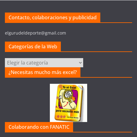
Contacto, colaboraciones y publicidad
elgurudeldeporte@gmail.com
Categorías de la Web
C
a
¿Necesitas mucho más excel?
t
e
g
o
r
í
a
Colaborando con FANATIC
s