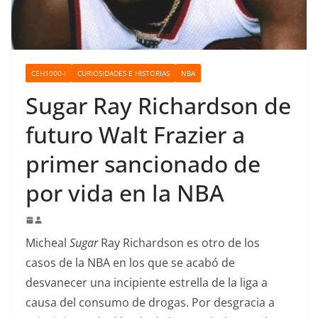
o
CEH1000-I
CURIOSIDADES E HISTORIAS
NBA
Sugar Ray Richardson de
futuro Walt Frazier a
primer sancionado de
por vida en la NBA
Micheal
Sugar
Ray Richardson es otro de los
casos de la NBA en los que se acabó de
desvanecer una incipiente estrella de la liga a
causa del consumo de drogas. Por desgracia a