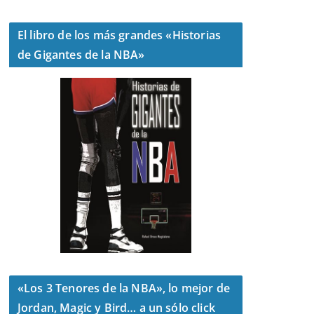
El libro de los más grandes «Historias
de Gigantes de la NBA»
«Los 3 Tenores de la NBA», lo mejor de
Jordan, Magic y Bird… a un sólo click