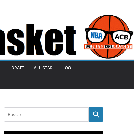
DRAFT
ALL STAR
JJOO