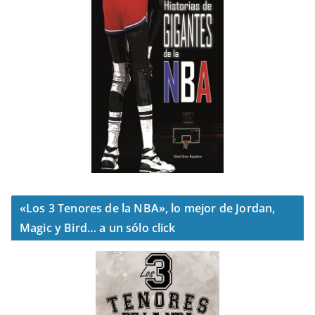
«Los 3 Tenores de la NBA», lo mejor de Jordan,
Magic y Bird… a un sólo click