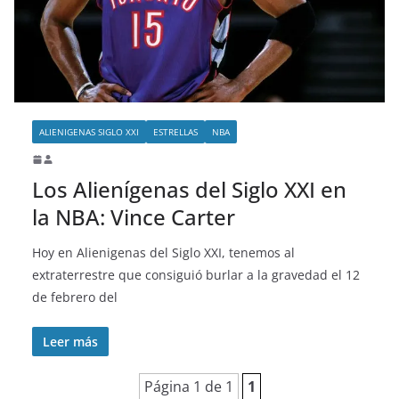
o
ALIENIGENAS SIGLO XXI
ESTRELLAS
NBA
Los Alienígenas del Siglo XXI en
la NBA: Vince Carter
Hoy en Alienigenas del Siglo XXI, tenemos al
extraterrestre que consiguió burlar a la gravedad el 12
de febrero del
Leer más
Página 1 de 1
1