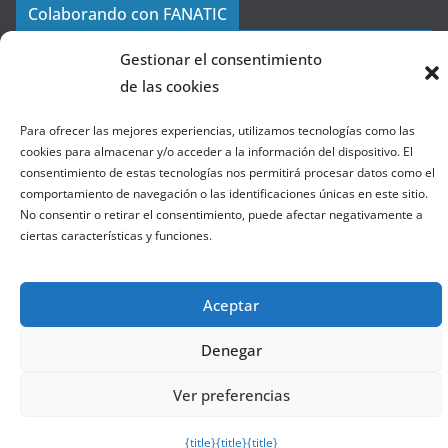
a
Colaborando con FANATIC
s
d
Gestionar el consentimiento
e
de las cookies
l
a
Para ofrecer las mejores experiencias, utilizamos tecnologías como las
W
cookies para almacenar y/o acceder a la información del dispositivo. El
consentimiento de estas tecnologías nos permitirá procesar datos como el
e
comportamiento de navegación o las identificaciones únicas en este sitio.
b
No consentir o retirar el consentimiento, puede afectar negativamente a
ciertas características y funciones.
Copyright © 2026
el gurú del basket
. Todos los derechos
reservados.
Aceptar
Tema:
ColorMag
por ThemeGrill. Funciona con
WordPress
.
Denegar
Salir de la versión móvil
Ver preferencias
{title}
{title}
{title}