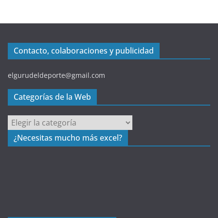
Contacto, colaboraciones y publicidad
elgurudeldeporte@gmail.com
Categorías de la Web
C
a
¿Necesitas mucho más excel?
t
e
g
o
r
í