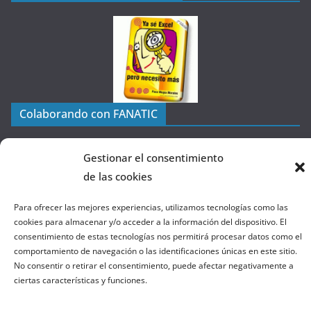
t
e
g
o
r
í
a
Colaborando con FANATIC
s
d
e
Gestionar el consentimiento
l
de las cookies
a
Para ofrecer las mejores experiencias, utilizamos tecnologías como las
W
cookies para almacenar y/o acceder a la información del dispositivo. El
e
consentimiento de estas tecnologías nos permitirá procesar datos como el
b
comportamiento de navegación o las identificaciones únicas en este sitio.
No consentir o retirar el consentimiento, puede afectar negativamente a
ciertas características y funciones.
Copyright © 2026
el gurú del basket
. Todos los derechos