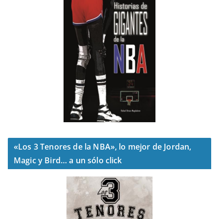
«Los 3 Tenores de la NBA», lo mejor de Jordan,
Magic y Bird… a un sólo click