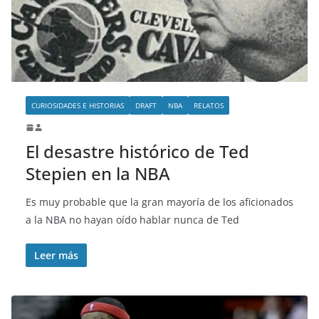
o
CURIOSIDADES E HISTORIAS
DRAFT
NBA
RELATOS
El desastre histórico de Ted
Stepien en la NBA
Es muy probable que la gran mayoría de los aficionados
a la NBA no hayan oído hablar nunca de Ted
Leer más