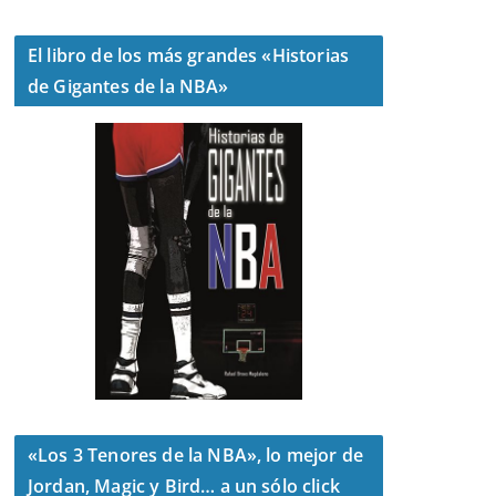
El libro de los más grandes «Historias
de Gigantes de la NBA»
«Los 3 Tenores de la NBA», lo mejor de
Jordan, Magic y Bird… a un sólo click