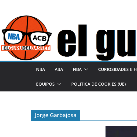
S
a
l
t
a
r
a
l
NBA
ABA
FIBA
CURIOSIDADES E H
c
o
EQUIPOS
POLÍTICA DE COOKIES (UE)
n
t
e
Jorge Garbajosa
n
i
d