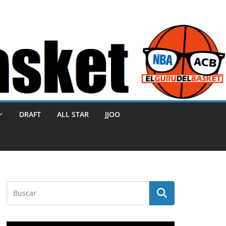
DRAFT
ALL STAR
JJOO