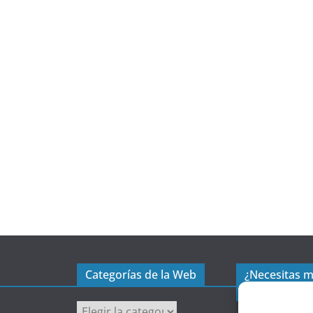
Categorías de la Web
¿Necesitas 
excel?
C