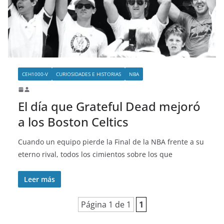
o
CEH1000-V
CURIOSIDADES E HISTORIAS
NBA
El día que Grateful Dead mejoró
a los Boston Celtics
Cuando un equipo pierde la Final de la NBA frente a su
eterno rival, todos los cimientos sobre los que
Leer más
Página 1 de 1
1