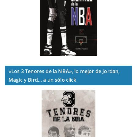
«Los 3 Tenores de la NBA», lo mejor de Jordan,
Magic y Bird… a un sólo click