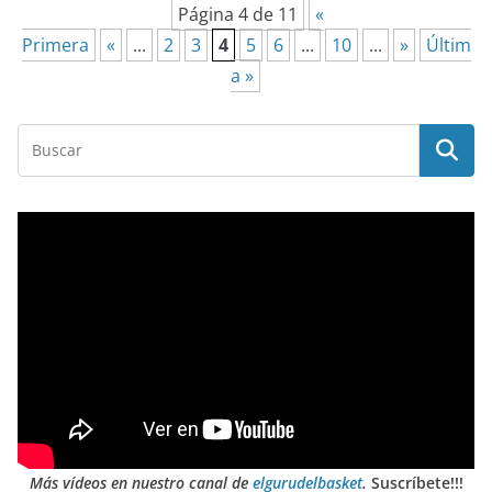
Página 4 de 11
«
Primera
«
...
2
3
4
5
6
...
10
...
»
Últim
a »
Más vídeos en nuestro canal de
elgurudelbasket
.
Suscríbete!!!