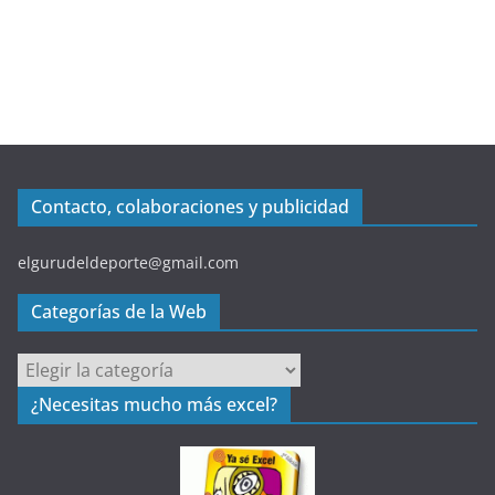
Contacto, colaboraciones y publicidad
elgurudeldeporte@gmail.com
Categorías de la Web
C
a
¿Necesitas mucho más excel?
t
e
g