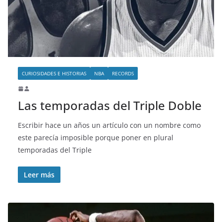
o
CURIOSIDADES E HISTORIAS
NBA
RECORDS
Las temporadas del Triple Doble
Escribir hace un años un artículo con un nombre como
este parecía imposible porque poner en plural
temporadas del Triple
Leer más