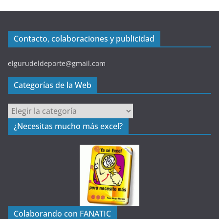
Contacto, colaboraciones y publicidad
elgurudeldeporte@gmail.com
Categorías de la Web
C
a
¿Necesitas mucho más excel?
t
e
g
o
r
í
a
Colaborando con FANATIC