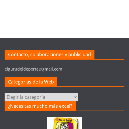
Contacto, colaboraciones y publicidad
elgurudeldeporte@gmail.com
Categorías de la Web
C
a
¿Necesitas mucho más excel?
t
e
g