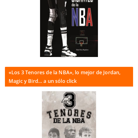
«Los 3 Tenores de la NBA», lo mejor de Jordan,
Magic y Bird… a un sólo click